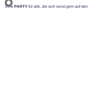
Eine
PARTY
für alle, die sich sonst gern auf den
Schützenfesten
in Werne, Pelkum und Bockum-Hövel
tummeln, die die
Scheunenpartys
der 90er und 2000er
auf Münsterländer Bauernhöfen vermissen, und die in
Herbern und Bergkamen auf jeder
Hochzeit die
Tanzfläche
rocken.
Einmal noch
richtig die Nacht rocken
, bevor es in den
tagelangen
Futter-Marathon zu Oma und den
Schwiegereltern
geht.
Und vor der Party: gemütliches
Warmlaufen
an der
Feuerschale.
JETZT PARTYTICKETS SICHERN