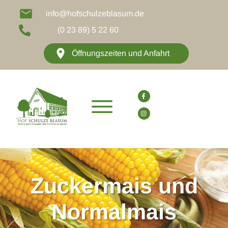
info@hofschulzeblasum.de
(0 23 89) 5 22 60
Öffnungszeiten und Anfahrt
Zuckermais und
Normalmais